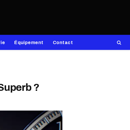
ie
Équipement
Contact
 Superb ?