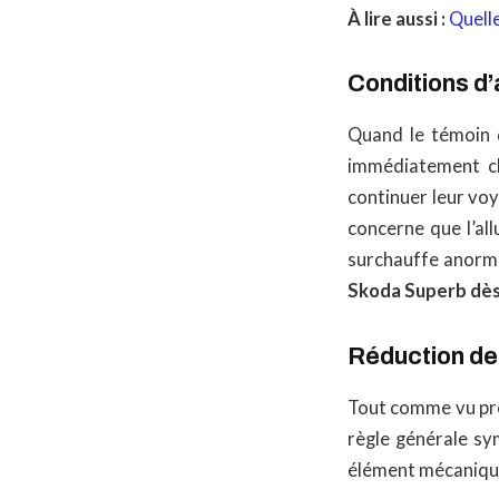
À lire aussi :
Quelle
Conditions d’
Quand le témoin d
immédiatement ch
continuer leur voy
concerne que l’al
surchauffe anorma
Skoda Superb dès
Réduction d
Tout comme vu pré
règle générale s
élément mécaniqu