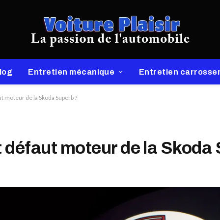
log
Entretien mécanique
Entretien carrosser
ut moteur de la Skoda Superb ?
t défaut moteur de la Skoda