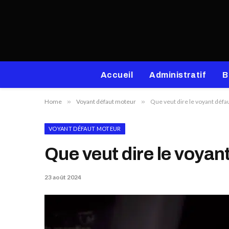
Accueil
Administratif
B
Home
»
Voyant défaut moteur
»
Que veut dire le voyant défa
VOYANT DÉFAUT MOTEUR
Que veut dire le voyan
23 août 2024