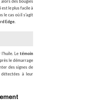
u alors des bougies
 est le plus facile à
 le cas où il s’agit
ord Edge
.
l’huile. Le
témoin
près le démarrage
nter des signes de
 détectées à leur
nnement