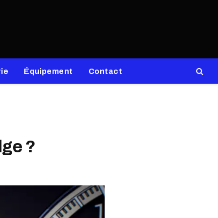
ie
Équipement
Contact
dge ?