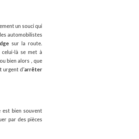
rement un souci qui
 les automobilistes
Edge
sur la route.
 celui-là se met à
u bien alors , que
t urgent d’
arrêter
 est bien souvent
quer par des pièces