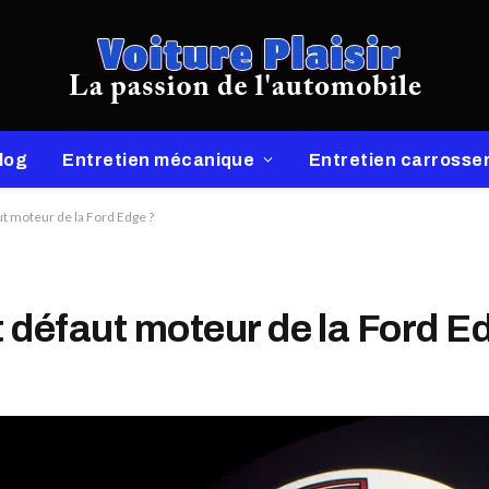
log
Entretien mécanique
Entretien carrosser
ut moteur de la Ford Edge ?
t défaut moteur de la Ford E