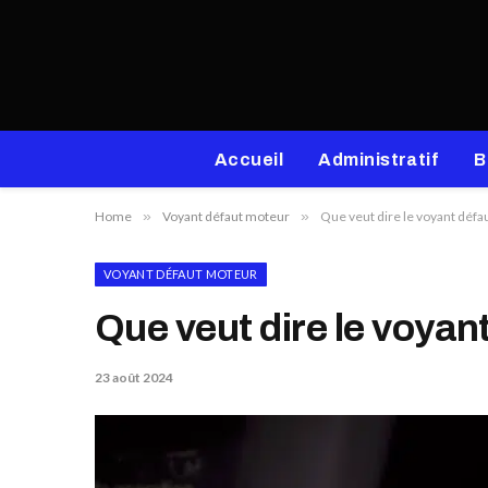
Accueil
Administratif
B
Home
»
Voyant défaut moteur
»
Que veut dire le voyant défa
VOYANT DÉFAUT MOTEUR
Que veut dire le voyan
23 août 2024