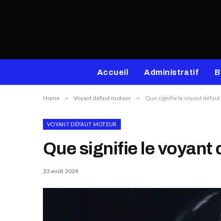
Accueil
Administratif
B
Home
»
Voyant défaut moteur
»
Que signifie le voyant défaut
VOYANT DÉFAUT MOTEUR
Que signifie le voyant 
23 août 2024