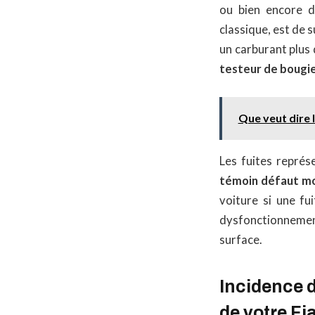
ou bien encore de
classique, est de s
un carburant plus q
testeur de bougie
Que veut dire 
Les fuites représ
témoin défaut mo
voiture si une fu
dysfonctionnement
surface.
Incidence 
de votre Fi