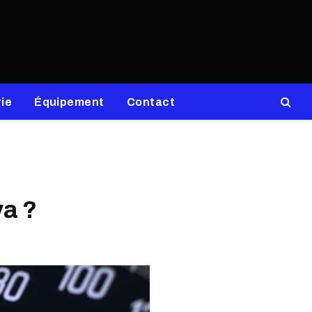
ie
Équipement
Contact
va ?