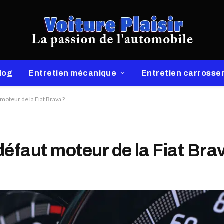
log
Entretien mécanique
Entretien carrosser
 moteur de la Fiat Brava ?
défaut moteur de la Fiat Bra