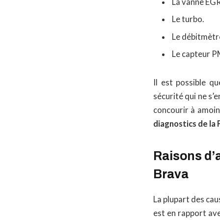
La vanne EGR
Le turbo.
Le débitmètre
Le capteur 
Il est possible q
sécurité qui ne s’
concourir à amoind
diagnostics de la 
Raisons d’a
Brava
La plupart des cau
est en rapport ave