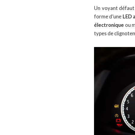
Un voyant défaut 
forme d’une
LED a
électronique
ou m
types de clignotem