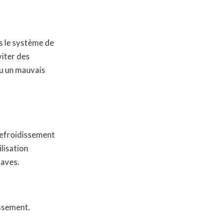
s le système de
viter des
u un mauvais
 refroidissement
lisation
raves.
issement.