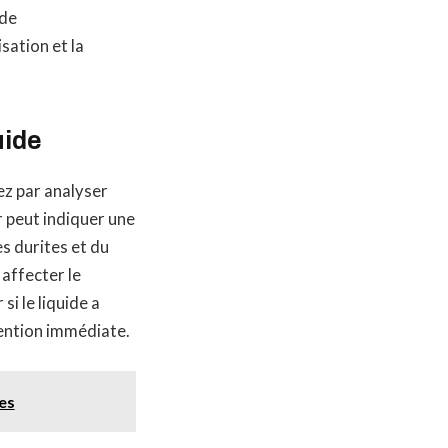
 de
sation et la
uide
ez par analyser
r peut indiquer une
es durites et du
affecter le
si le liquide a
vention immédiate.
es