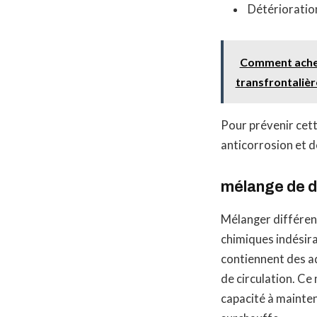
Détérioratio
Comment achete
transfrontalièr
Pour prévenir cette
anticorrosion et 
mélange de di
Mélanger différen
chimiques indésir
contiennent des ad
de circulation. Ce
capacité à mainten