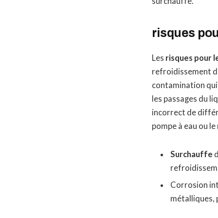
surchauffe.
risques pou
Les
risques pour 
refroidissement d
contamination qui 
les passages du li
incorrect de diff
pompe à eau ou le 
Surchauffe
d
refroidissem
Corrosion int
métalliques,