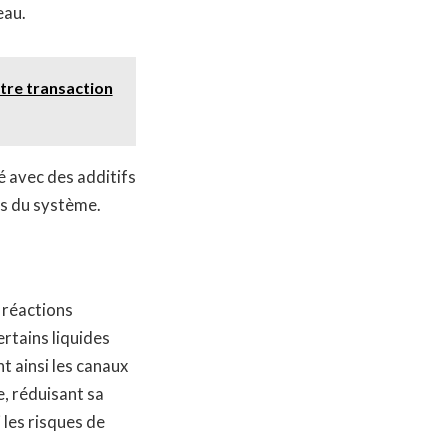
eau.
tre transaction
ié avec des additifs
ts du système.
 réactions
rtains liquides
t ainsi les canaux
e, réduisant sa
 les risques de