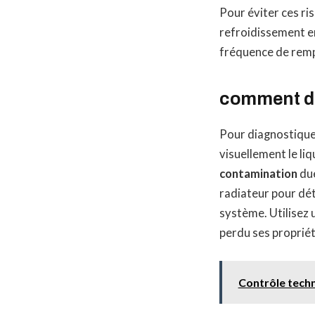
Pour éviter ces ri
refroidissement en
fréquence de remp
comment di
Pour diagnostique
visuellement le li
contamination
due
radiateur pour dét
système. Utilisez u
perdu ses propriét
Contrôle techn