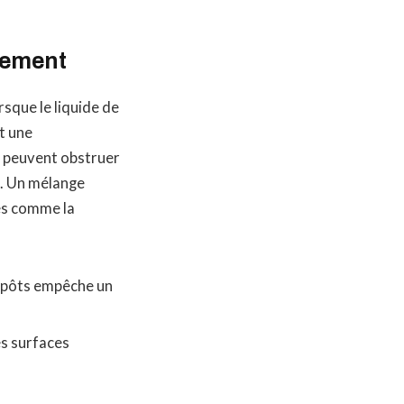
ssement
sque le liquide de
t une
s peuvent obstruer
t. Un mélange
es comme la
dépôts empêche un
es surfaces