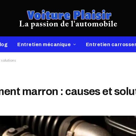
log
Entretien mécanique
Entretien carrosser
 solutions
ment marron : causes et solu