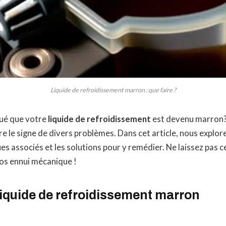
Liquide de refroidissement marron : que faire ?
ué que votre
liquide de refroidissement
est devenu marron
re le signe de divers problèmes. Dans cet article, nous explor
ues associés et les solutions pour y remédier. Ne laissez pas c
os ennui mécanique !
liquide de refroidissement marron