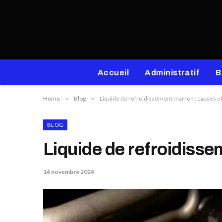
Accueil
Administratif
B
Home
»
Blog
»
Liquide de refroidissement marron : causes et
BLOG
Liquide de refroidisse
14 novembre 2024