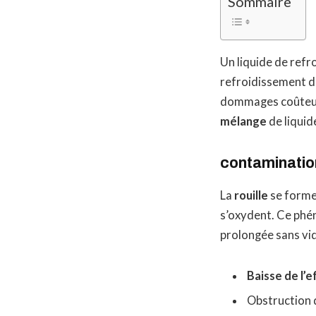
Sommaire
Un liquide de ref
refroidissement d’
dommages coûteux 
mélange
de liquid
contamination 
La
rouille
se forme 
s’oxydent. Ce phén
prolongée sans vid
Baisse de l’e
Obstruction d