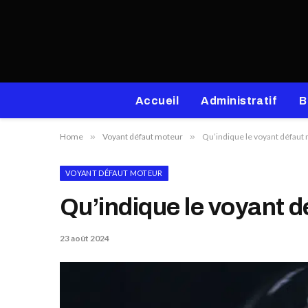
Accueil
Administratif
B
Home
»
Voyant défaut moteur
»
Qu’indique le voyant défaut 
VOYANT DÉFAUT MOTEUR
Qu’indique le voyant d
23 août 2024