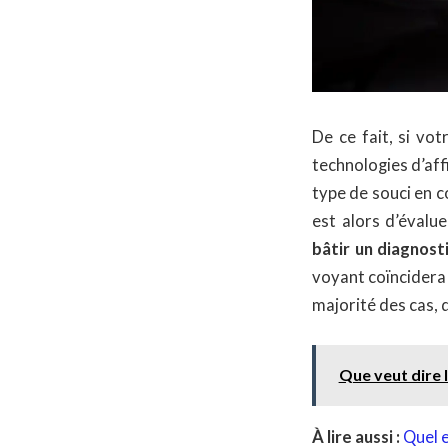
De ce fait, si vo
technologies d’affi
type de souci en c
est alors d’évalu
bâtir un diagnost
voyant coïncidera 
majorité des cas, 
Que veut dire 
À lire aussi :
Quel e