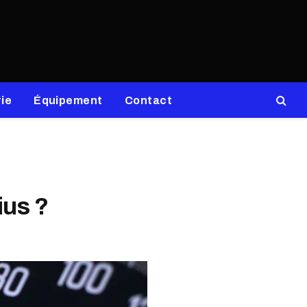
ie
Équipement
Contact
ius ?