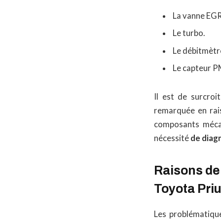
La vanne EGR
Le turbo.
Le débitmètre
Le capteur 
Il est de surcro
remarquée en rais
composants mécani
nécessité
de diag
Raisons de 
Toyota Pri
Les problématique