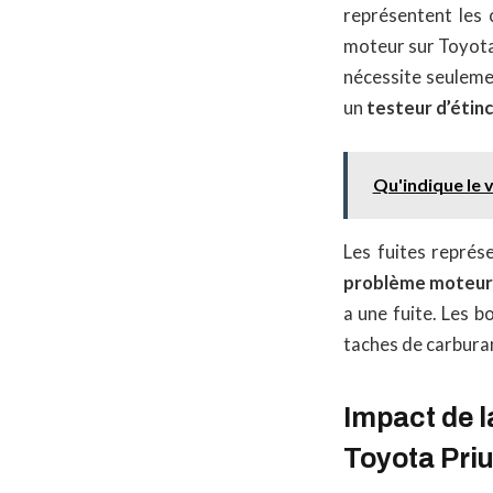
représentent les 
moteur sur Toyota P
nécessite seuleme
un
testeur d’étinc
Qu'indique le 
Les fuites représ
problème moteur 
a une fuite. Les 
taches de carburan
Impact de l
Toyota Pri