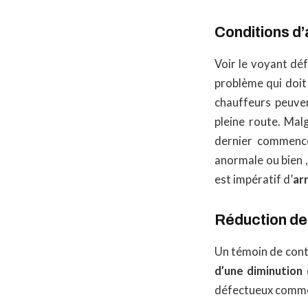
Conditions d’
Voir le voyant dé
problème qui doit 
chauffeurs peuven
pleine route. Malg
dernier commence
anormale ou bien ,
est impératif d’
ar
Réduction d
Un témoin de cont
d’une diminution 
défectueux comme