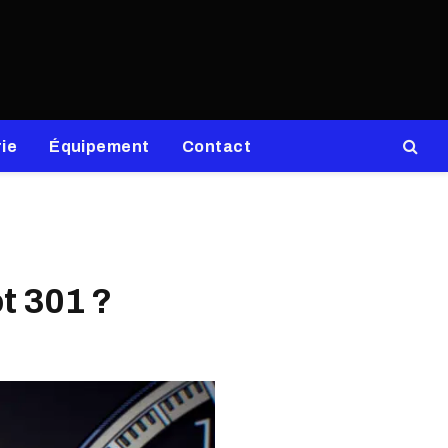
ie
Équipement
Contact
t 301 ?