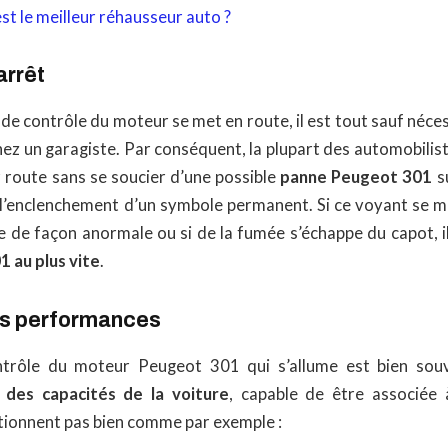
st le meilleur réhausseur auto ?
arrêt
de contrôle du moteur se met en route, il est tout sauf néce
z un garagiste. Par conséquent, la plupart des automobilis
r route sans se soucier d’une possible
panne Peugeot 301
su
 l’enclenchement d’un symbole permanent. Si ce voyant se met
 de façon anormale ou si de la fumée s’échappe du capot, i
 au plus vite
.
es performances
trôle du moteur Peugeot 301 qui s’allume est bien sou
des capacités de la voiture
, capable de être associée
tionnent pas bien comme par exemple :