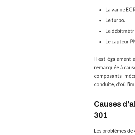
La vanne EGR
Le turbo.
Le débitmètre
Le capteur 
Il est également 
remarquée à cause 
composants méca
conduite, d’où l’
Causes d’a
301
Les problèmes de c