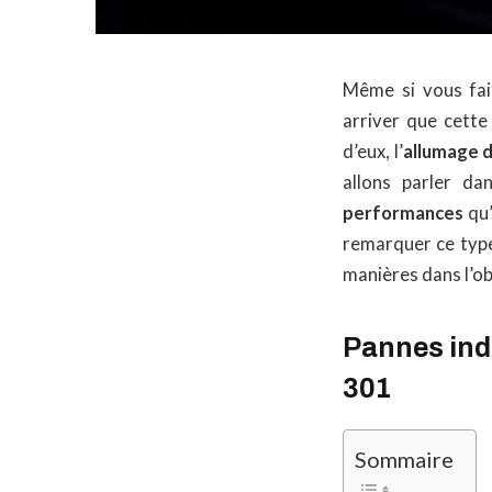
Même si vous fait
arriver que cette
d’eux, l’
allumage 
allons parler da
performances
qu’
remarquer ce type
manières dans l’obj
Pannes indi
301
Sommaire