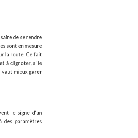
ssaire de se rendre
tes sont en mesure
r la route. Ce fait
 à clignoter, si le
l vaut mieux
garer
vent le signe
d’un
 à des paramètres