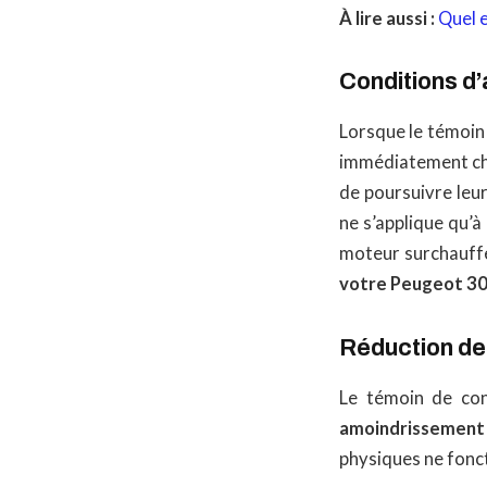
À lire aussi :
Quel e
Conditions d’
Lorsque le témoin 
immédiatement che
de poursuivre leu
ne s’applique qu’à
moteur surchauffe
votre Peugeot 301
Réduction d
Le témoin de con
amoindrissement 
physiques ne fonc