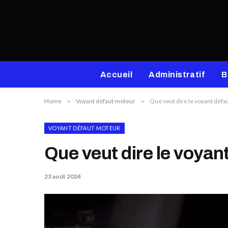
Accueil
Administratif
B
Home
»
Voyant défaut moteur
»
Que veut dire le voyant défa
VOYANT DÉFAUT MOTEUR
Que veut dire le voyan
23 août 2024