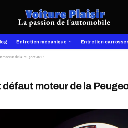
log
Entretien mécanique
Entretien carrosser
ut moteur de la Peugeot 301 ?
t défaut moteur de la Peugeo