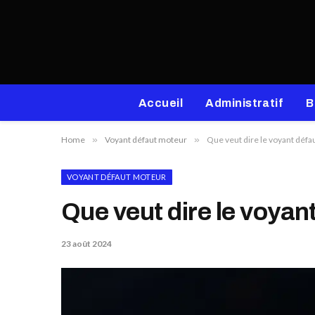
Accueil
Administratif
B
Home
»
Voyant défaut moteur
»
Que veut dire le voyant défa
VOYANT DÉFAUT MOTEUR
Que veut dire le voyan
23 août 2024