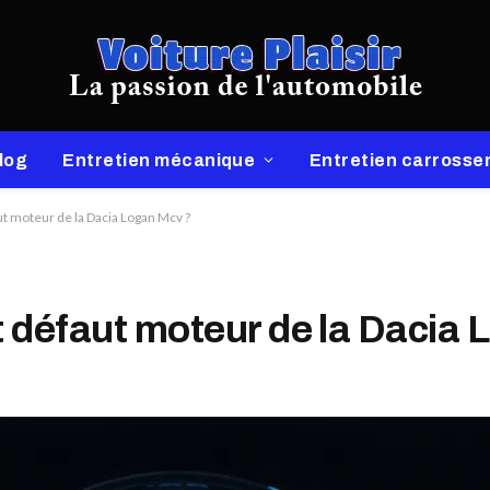
log
Entretien mécanique
Entretien carrosser
ut moteur de la Dacia Logan Mcv ?
t défaut moteur de la Dacia