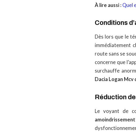
À lire aussi :
Quel e
Conditions d’
Dès lors que le té
immédiatement che
route sans se sou
concerne que l’app
surchauffe anorm
Dacia Logan Mcv d
Réduction d
Le voyant de c
amoindrissement 
dysfonctionnement