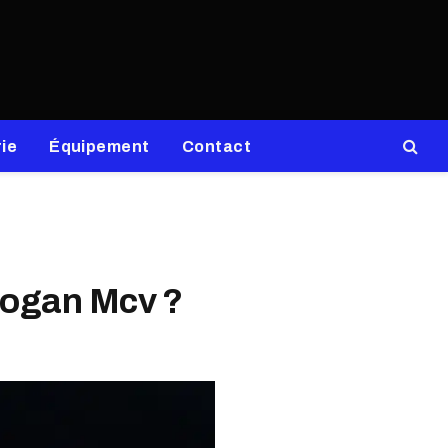
ie
Équipement
Contact
 Logan Mcv ?