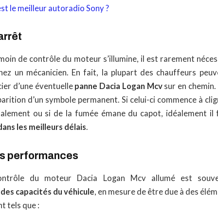
st le meilleur autoradio Sony ?
arrêt
moin de contrôle du moteur s’illumine, il est rarement néce
z un mécanicien. En fait, la plupart des chauffeurs peuv
cier d’une éventuelle
panne Dacia Logan Mcv
sur en chemin. 
arition d’un symbole permanent. Si celui-ci commence à clig
alement ou si de la fumée émane du capot, idéalement il
ans les meilleurs délais
.
es performances
ontrôle du moteur Dacia Logan Mcv allumé est souv
des capacités du véhicule
, en mesure de être due à des élé
 tels que :