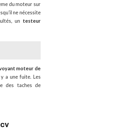
blème du moteur sur
isqu’il ne nécessite
cultés, un
testeur
voyant moteur de
y a une fuite. Les
ue des taches de
Mcv