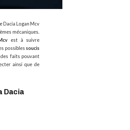
re Dacia Logan Mcv
oblèmes mécaniques.
Mcv
est à suivre
es possibles
soucis
des faits pouvant
cter ainsi que de
a Dacia