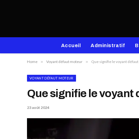
Accueil
Administratif
B
Home
»
Voyant défaut moteur
»
Que signifie le voyant défau
VOYANT DÉFAUT MOTEUR
Que signifie le voyant
23 août 2024