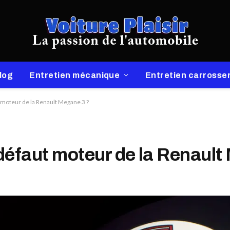
log
Entretien mécanique
Entretien carrosser
t moteur de la Renault Megane 3 ?
 défaut moteur de la Renaul