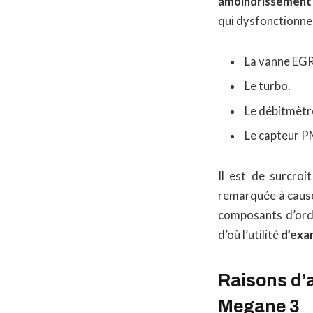
amoindrissement 
qui dysfonctionn
La vanne EGR
Le turbo.
Le débitmètre
Le capteur 
Il est de surcroi
remarquée à cause 
composants d’ordr
d’où l’utilité
d’exa
Raisons d’a
Megane 3