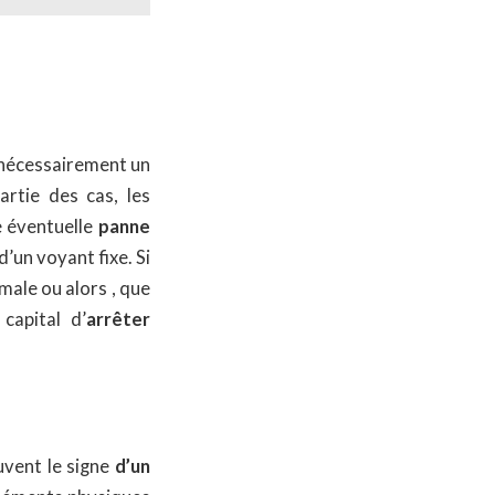
 nécessairement un
rtie des cas, les
e éventuelle
panne
d’un voyant fixe. Si
male ou alors , que
capital d’
arrêter
uvent le signe
d’un