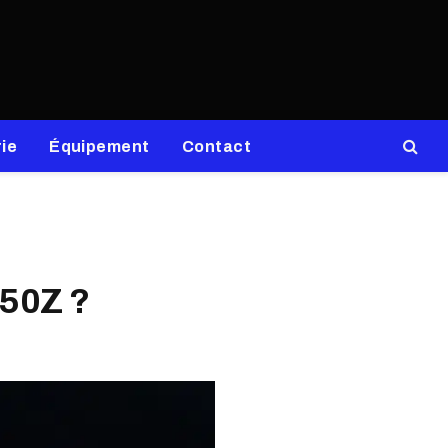
ie
Équipement
Contact
350Z ?