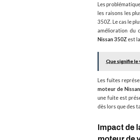
Les problématiques
les raisons les p
350Z. Le cas le pl
amélioration du c
Nissan 350Z
est l
Que signifie l
Les fuites représe
moteur de Nissa
une fuite est pré
dès lors que des t
Impact de 
moteur de 