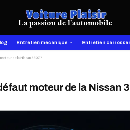
log
Entretien mécanique
Entretien carrosser
t moteur de la Nissan 350Z ?
 défaut moteur de la Nissan 