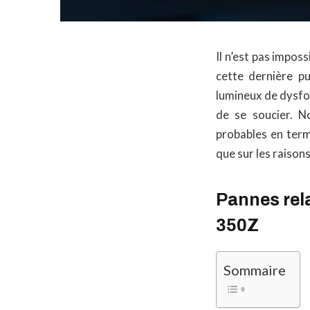
Il n’est pas imposs
cette dernière p
lumineux de dysfon
de se soucier. N
probables en ter
que sur les raison
Pannes rela
350Z
Sommaire