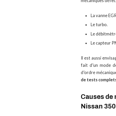
mécaniques défec
La vanne EGR
Le turbo.
Le débitmètre
Le capteur 
Il est aussi envis
fait d’un mode de
d’ordre mécanique 
de tests complet
Causes de m
Nissan 35