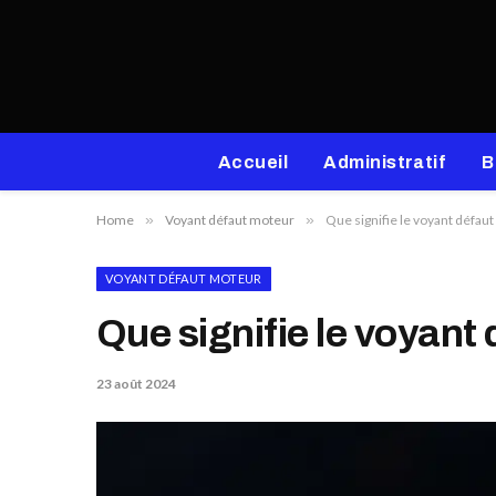
Accueil
Administratif
B
Home
»
Voyant défaut moteur
»
Que signifie le voyant défau
VOYANT DÉFAUT MOTEUR
Que signifie le voyant
23 août 2024