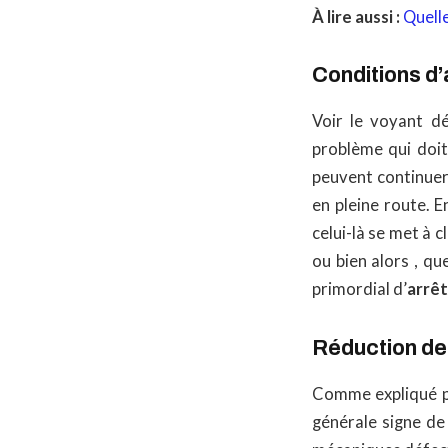
À lire aussi :
Quelle
Conditions d’
Voir le voyant d
problème qui doit
peuvent continuer
en pleine route. E
celui-là se met à
ou bien alors , qu
primordial d’
arrêt
Réduction d
Comme expliqué pl
générale signe d