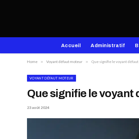
Accueil
Administratif
B
Home
»
Voyant défaut moteur
»
Que signifie le voyant défaut
VOYANT DÉFAUT MOTEUR
Que signifie le voyant
23 août 2024