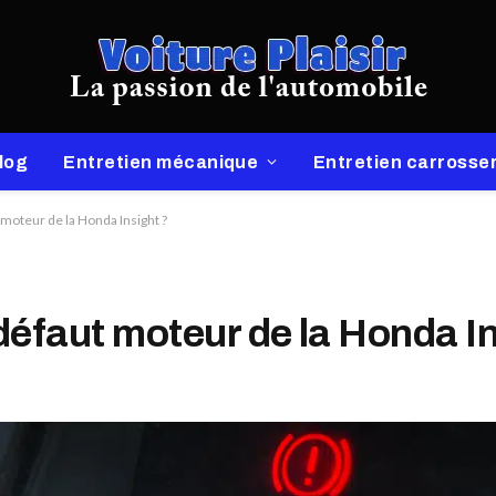
log
Entretien mécanique
Entretien carrosser
 moteur de la Honda Insight ?
 défaut moteur de la Honda I