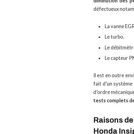
diminution des p
défectueux notam
La vanne EGR
Le turbo.
Le débitmètre
Le capteur 
Il est en outre en
fait d’un système 
d’ordre mécanique 
tests complets de
Raisons de 
Honda Insi