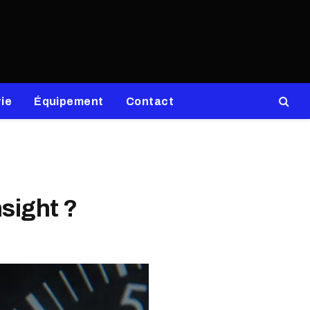
ie
Équipement
Contact
nsight ?