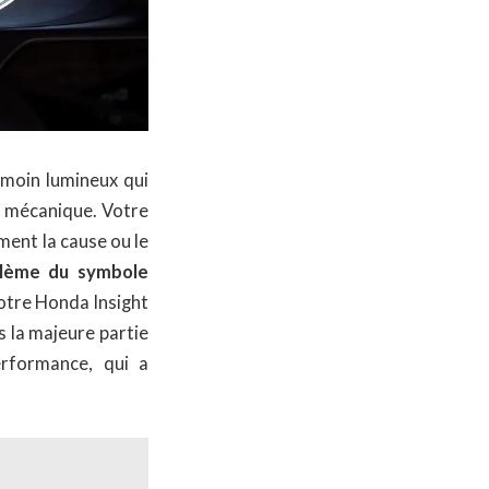
émoin lumineux qui
uci mécanique. Votre
ment la cause ou le
blème du symbole
otre Honda Insight
s la majeure partie
erformance, qui a