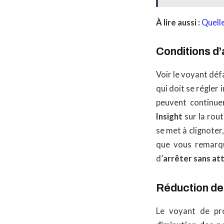
À lire aussi :
Quelle
Conditions d’
Voir le voyant déf
qui doit se régler
peuvent continue
Insight
sur la rout
se met à clignote
que vous remarque
d’
arrêter sans at
Réduction d
Le voyant de pr