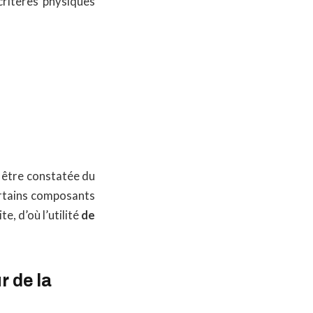
critères physiques
e être constatée du
certains composants
e, d’où l’utilité
de
r de la