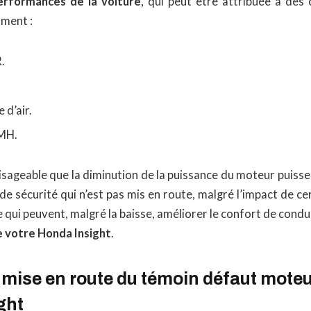
erformances de la voiture
, qui peut être attribuée à des 
ment :
.
 d’air.
PMH.
visageable que la diminution de la puissance du moteur puiss
de sécurité qui n’est pas mis en route, malgré l’impact de 
qui peuvent, malgré la baisse, améliorer le confort de conduit
 votre Honda Insight
.
mise en route du témoin défaut moteu
ght