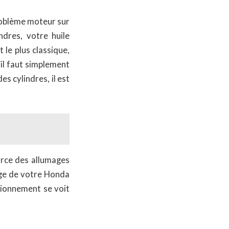
roblème moteur sur
dres, votre huile
 le plus classique,
’il faut simplement
es cylindres, il est
urce des allumages
ge de votre Honda
tionnement se voit