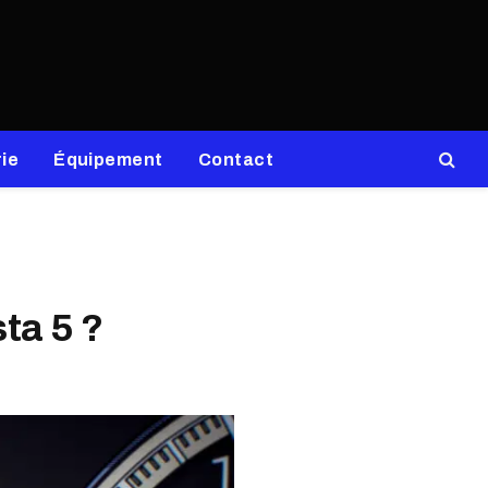
ie
Équipement
Contact
sta 5 ?