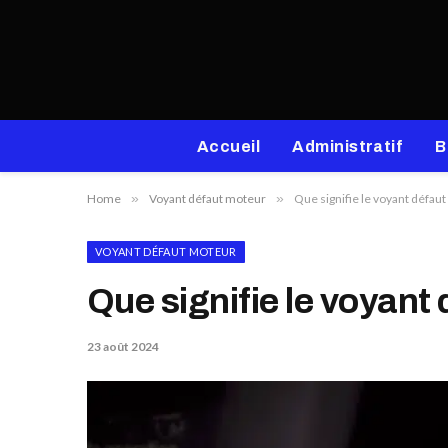
Accueil
Administratif
B
Home
»
Voyant défaut moteur
»
Que signifie le voyant défaut
VOYANT DÉFAUT MOTEUR
Que signifie le voyant 
23 août 2024