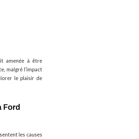
oit amenée à être
e, malgré l’impact
orer le plaisir de
a Ford
ésentent les causes