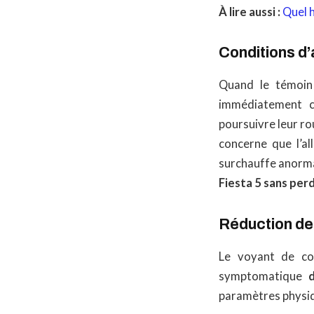
À lire aussi :
Quel h
Conditions d’
Quand le témoin 
immédiatement ch
poursuivre leur ro
concerne que l’al
surchauffe anorma
Fiesta 5 sans per
Réduction d
Le voyant de co
symptomatique
paramètres physiq