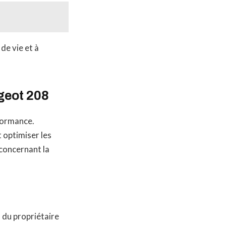
de vie et à
geot 208
rformance.
 optimiser les
concernant la
 du propriétaire