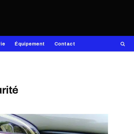
ie
Équipement
Contact
rité