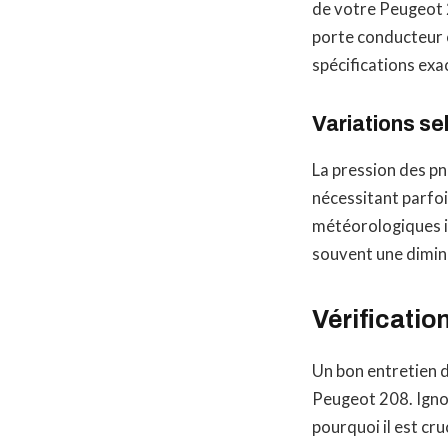
de votre Peugeot 2
porte conducteur o
spécifications ex
Variations se
La pression des pn
nécessitant parfo
météorologiques in
souvent une dimin
Vérificatio
Un bon entretien d
Peugeot 208. Igno
pourquoi il est cru