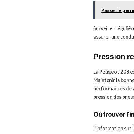
Passer le perm
Surveiller réguliè
assurer une condui
Pression r
La
Peugeot 208
es
Maintenir la bonne
performances de v
pression des pneu
Où trouver l’
L’information sur 