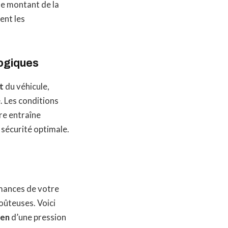
le montant de la
ent les
logiques
t
du véhicule,
 Les conditions
re entraîne
e sécurité optimale.
rmances de votre
oûteuses. Voici
ien
d’une pression