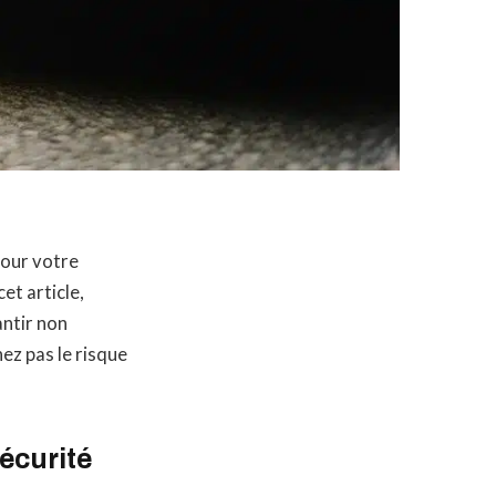
Pour votre
et article,
antir non
ez pas le risque
écurité