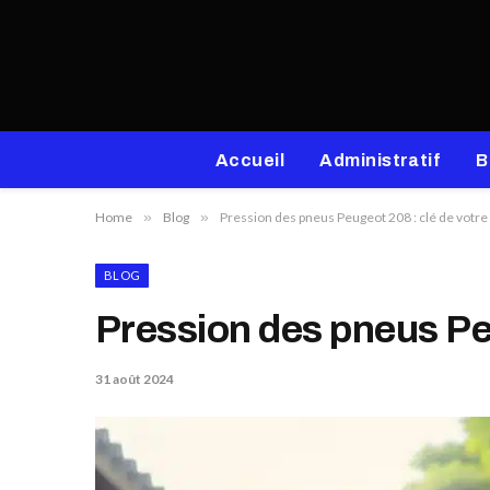
Accueil
Administratif
B
Home
»
Blog
»
Pression des pneus Peugeot 208 : clé de votre
BLOG
Pression des pneus Peu
31 août 2024