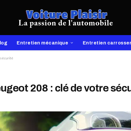
log
Entretien mécanique
Entretien carrosser
 sécurité
geot 208 : clé de votre sécu