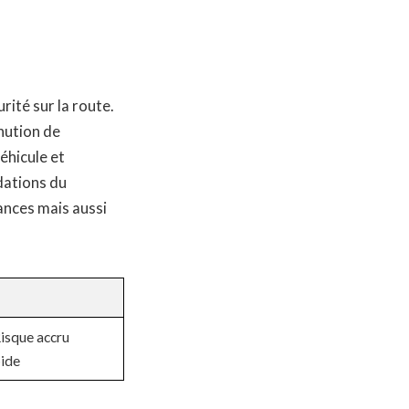
rité sur la route.
nution de
éhicule et
dations du
ances mais aussi
isque accru
pide