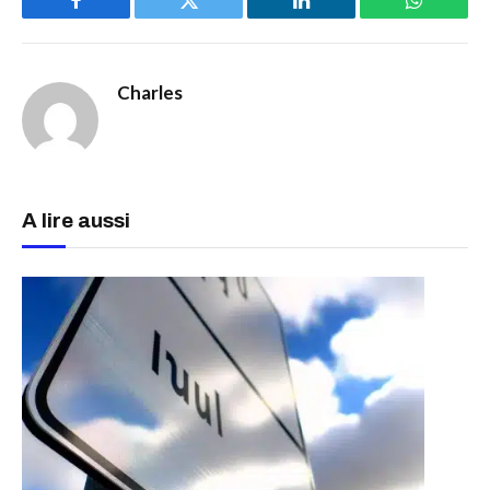
Facebook
Twitter
LinkedIn
WhatsAp
Charles
A lire aussi