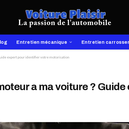
log
Entretien mécanique
Entretien carrosser
de expert pour identifier votre motorisation
teur a ma voiture ? Guide e