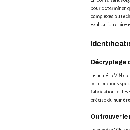
En consultant soi
pour déterminer q
complexes ou techn
explication claire
Identificat
Décryptage 
Le numéro VIN con
informations spéci
fabrication, et les
précise du
numéro 
Où trouver l