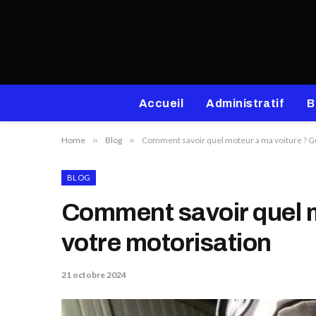
Accueil
Administratif
B
Home
»
Blog
»
Comment savoir quel moteur a ma voiture ? Gui
BLOG
Comment savoir quel mo
votre motorisation
21 octobre 2024