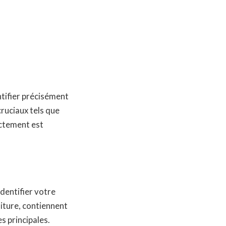
ntifier précisément
ruciaux tels que
ectement est
dentifier votre
oiture, contiennent
s principales.