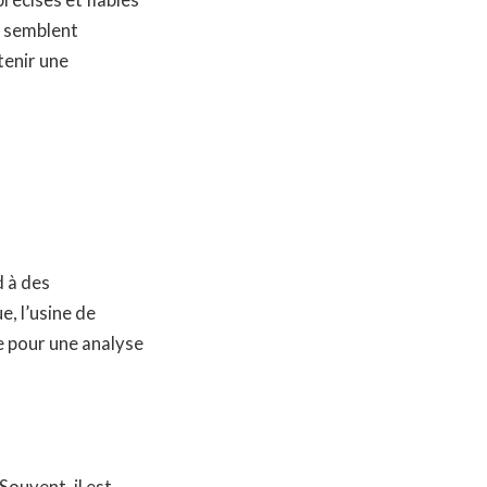
écises et fiables
s semblent
tenir une
 à des
, l’usine de
gne pour une analyse