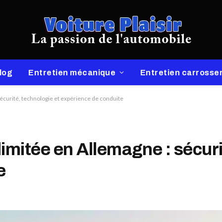
log
Entretien mécanique
Entretien carrosser
sécurité, technologie et expérience de conduite
limitée en Allemagne : sécuri
e