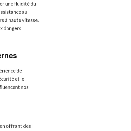
r une fluidité du
assistance au
s à haute vitesse.
ux dangers
ernes
érience de
curité et le
fluencent nos
en offrant des