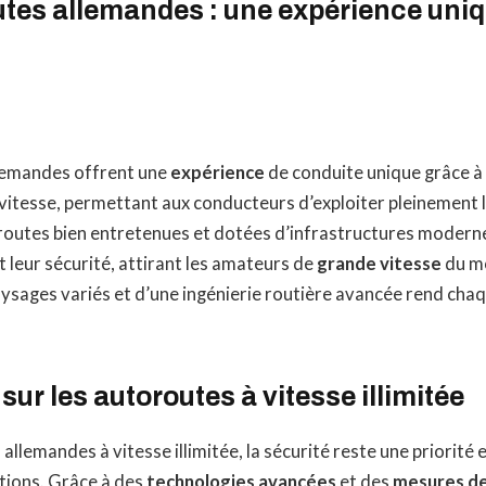
utes allemandes : une expérience uni
lemandes offrent une
expérience
de conduite unique grâce à 
 vitesse, permettant aux conducteurs d’exploiter pleinement 
s routes bien entretenues et dotées d’infrastructures modern
et leur sécurité, attirant les amateurs de
grande vitesse
du mo
sages variés et d’une ingénierie routière avancée rend chaq
sur les autoroutes à vitesse illimitée
allemandes à vitesse illimitée, la sécurité reste une priorité 
ations. Grâce à des
technologies avancées
et des
mesures de