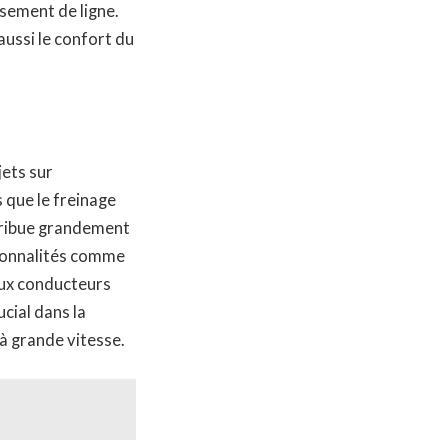
ssement de ligne.
ussi le confort du
jets sur
s que le freinage
ntribue grandement
tionnalités comme
 aux conducteurs
ucial dans la
 à grande vitesse.