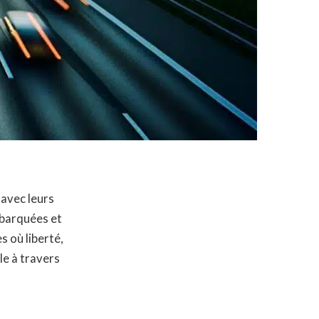
 avec leurs
mbarquées et
 où liberté,
le à travers