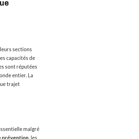
que
leurs sections
les capacités de
es sont réputées
nde entier. La
ue trajet
essentielle malgré
 prévention
, les