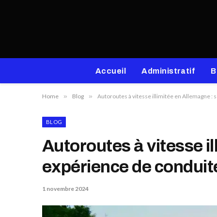
Accueil
Administratif
B
Home
»
Blog
»
Autoroutes à vitesse illimitée en Allemagne : 
BLOG
Autoroutes à vitesse il
expérience de conduit
1 novembre 2024